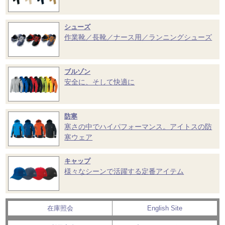
シューズ
作業靴／長靴／ナース用／ランニングシューズ
ブルゾン
安全に、そして快適に
防寒
寒さの中でハイパフォーマンス。アイトスの防
寒ウェア
キャップ
様々なシーンで活躍する定番アイテム
在庫照会
English Site