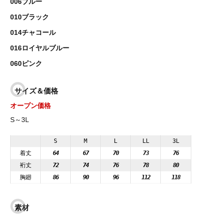
006ブルー
010ブラック
014チャコール
016ロイヤルブルー
060ピンク
サイズ＆価格
オープン価格
S～3L
S
M
L
LL
3L
着丈
64
67
70
73
76
裄丈
72
74
76
78
80
胸廻
86
90
96
112
118
素材