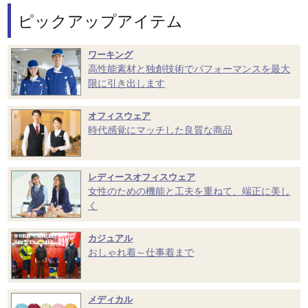
ピックアップアイテム
ワーキング
高性能素材と独創技術でパフォーマンスを最大
限に引き出します
オフィスウェア
時代感覚にマッチした良質な商品
レディースオフィスウェア
女性のための機能と工夫を重ねて、端正に美し
く
カジュアル
おしゃれ着～仕事着まで
メディカル