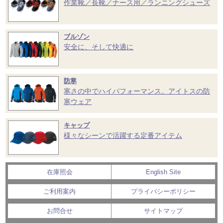
作業靴／長靴／ナース用／ランニングシューズ
ブルゾン
安全に、そして快適に
防寒
寒さの中でハイパフォーマンス。アイトスの防
寒ウェア
キャップ
様々なシーンで活躍する定番アイテム
在庫照会
English Site
ご利用案内
プライバシーポリシー
お問合せ
サイトマップ