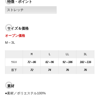
特徴・ポイント
ストレッチ
サイズ＆価格
オープン価格
M～3L
M
L
LL
3L
ｳｴｽﾄ
72～86
82～96
92～106
102～116
股下
72
74
76
76
素材
●素材／ポリエステル100%