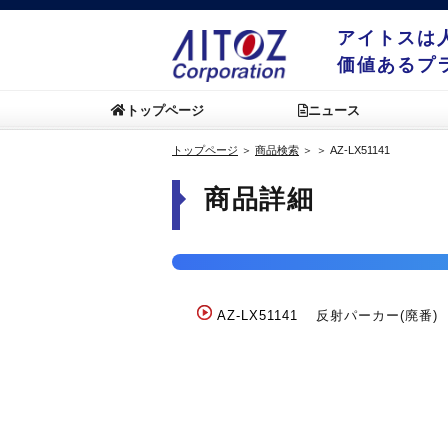
アイトスは
価値あるプ
トップページ
ニュース
トップページ
＞
商品検索
＞
＞
AZ-LX51141
商品詳細
AZ-LX51141
反射パーカー(廃番)