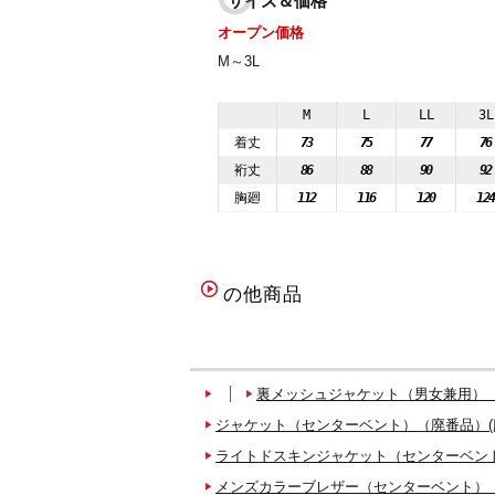
サイズ＆価格
オープン価格
M～3L
M
L
LL
3L
着丈
73
75
77
76
裄丈
86
88
90
92
胸廻
112
116
120
12
の他商品
裏メッシュジャケット（男女兼用）（
ジャケット（センターベント）（廃番品）(
ライトドスキンジャケット（センターベント
メンズカラーブレザー（センターベント）（