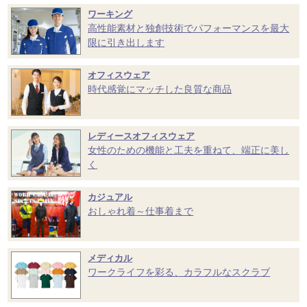
ワーキング
高性能素材と独創技術でパフォーマンスを最大
限に引き出します
オフィスウェア
時代感覚にマッチした良質な商品
レディースオフィスウェア
女性のための機能と工夫を重ねて、端正に美し
く
カジュアル
おしゃれ着～仕事着まで
メディカル
ワークライフを彩る、カラフルなスクラブ