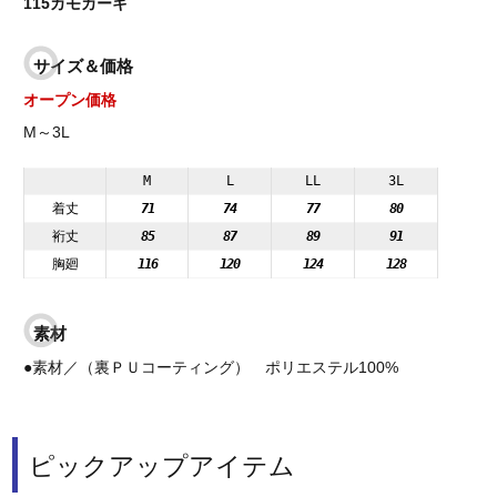
115カモカーキ
サイズ＆価格
オープン価格
M～3L
M
L
LL
3L
着丈
71
74
77
80
裄丈
85
87
89
91
胸廻
116
120
124
128
素材
●素材／（裏ＰＵコーティング） ポリエステル100%
ピックアップアイテム