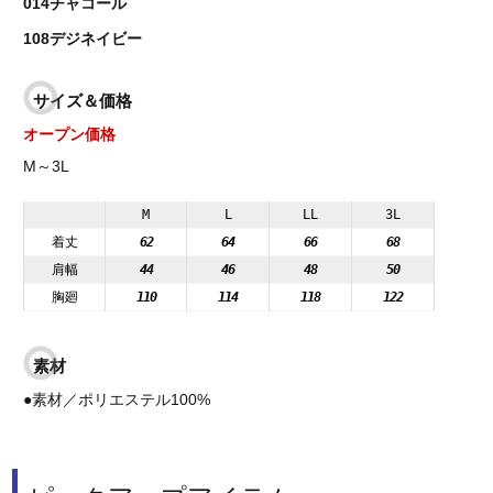
014チャコール
108デジネイビー
サイズ＆価格
オープン価格
M～3L
M
L
LL
3L
着丈
62
64
66
68
肩幅
44
46
48
50
胸廻
110
114
118
122
素材
●素材／ポリエステル100%