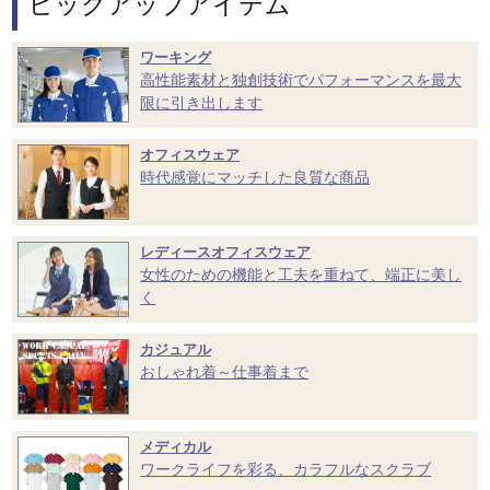
ピックアップアイテム
ワーキング
高性能素材と独創技術でパフォーマンスを最大
限に引き出します
オフィスウェア
時代感覚にマッチした良質な商品
レディースオフィスウェア
女性のための機能と工夫を重ねて、端正に美し
く
カジュアル
おしゃれ着～仕事着まで
メディカル
ワークライフを彩る、カラフルなスクラブ