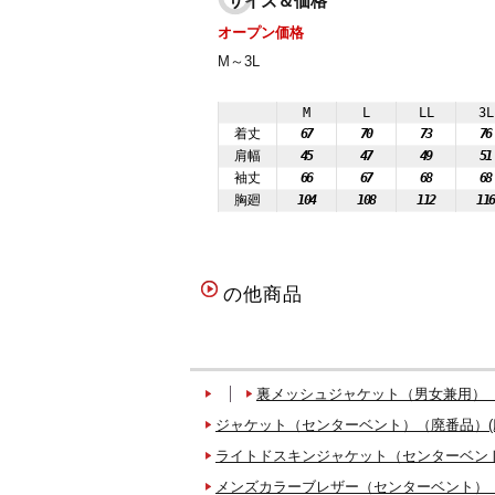
サイズ＆価格
オープン価格
M～3L
M
L
LL
3L
着丈
67
70
73
76
肩幅
45
47
49
51
袖丈
66
67
68
68
胸廻
104
108
112
11
の他商品
裏メッシュジャケット（男女兼用）（
ジャケット（センターベント）（廃番品）(
ライトドスキンジャケット（センターベント
メンズカラーブレザー（センターベント）（