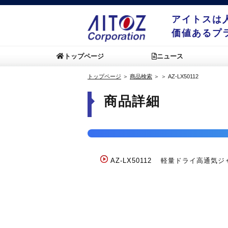
アイトスは
価値あるプ
トップページ
ニュース
トップページ
＞
商品検索
＞
＞
AZ-LX50112
商品詳細
AZ-LX50112
軽量ドライ高通気ジャ