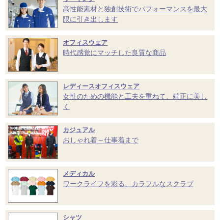
高性能素材と独創技術でパフォーマンスを最大
限に引き出します
オフィスウェア
時代感覚にマッチした良質な商品
レディースオフィスウェア
女性のための機能と工夫を重ねて、端正に美し
く
カジュアル
おしゃれ着～仕事着まで
メディカル
ワークライフを彩る、カラフルなスクラブ
シャツ