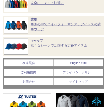
安全に、そして快適に
防寒
寒さの中でハイパフォーマンス。アイトスの防
寒ウェア
キャップ
様々なシーンで活躍する定番アイテム
在庫照会
English Site
ご利用案内
プライバシーポリシー
お問合せ
サイトマップ