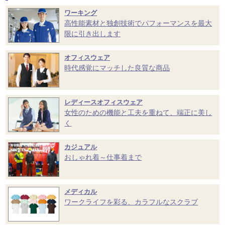
ワーキング
高性能素材と独創技術でパフォーマンスを最大
限に引き出します
オフィスウェア
時代感覚にマッチした良質な商品
レディースオフィスウェア
女性のための機能と工夫を重ねて、端正に美し
く
カジュアル
おしゃれ着～仕事着まで
メディカル
ワークライフを彩る、カラフルなスクラブ