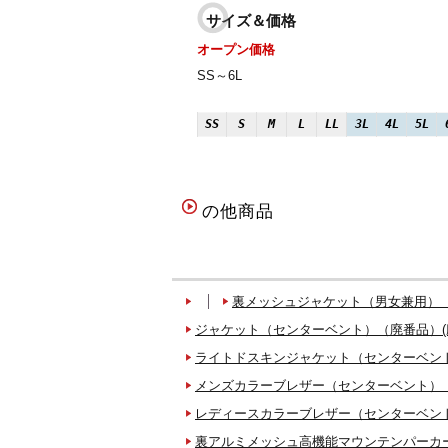
サイズ＆価格
オープン価格
SS～6L
SS
S
M
L
LL
3L
4L
5L
の他商品
裏メッシュジャケット（男女兼用）（
ジャケット（センターベント）（廃番品）(
ライトドスキンジャケット（センターベント
メンズカラーブレザー（センターベント）（
レディースカラーブレザー（センターベント
裏アルミメッシュ高機能マウンテンパーカー