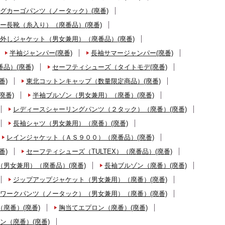
グカーゴパンツ（ノータック）(廃番)
ー長靴（糸入り）（廃番品）(廃番)
外しジャケット（男女兼用）（廃番品）(廃番)
半袖ジャンパー(廃番)
長袖サマージャンパー(廃番)
品）(廃番)
セーフティシューズ（タイトモデ(廃番)
番)
東北コットンキャップ（数量限定商品）(廃番)
廃番)
半袖ブルゾン（男女兼用）（廃番）(廃番)
レディースシャーリングパンツ（２タック）（廃番）(廃番)
長袖シャツ（男女兼用）（廃番）(廃番)
レインジャケット（ＡＳ９００）（廃番品）(廃番)
番)
セーフティシューズ（TULTEX）（廃番品）(廃番)
男女兼用）（廃番品）(廃番)
長袖ブルゾン（廃番）(廃番)
ジップアップジャケット（男女兼用）（廃番）(廃番)
ワークパンツ（ノータック）（男女兼用）（廃番）(廃番)
廃番）(廃番)
胸当てエプロン（廃番）(廃番)
ン（廃番）(廃番)