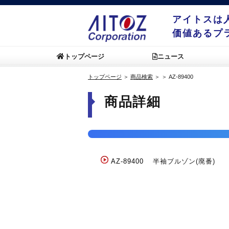
アイトスは
価値あるプ
トップページ
ニュース
トップページ
＞
商品検索
＞
＞
AZ-89400
商品詳細
AZ-89400
半袖ブルゾン(廃番)