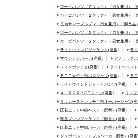
ワークパンツ（２タック）（男女兼用）（廃
カーゴパンツ（２タック）（男女兼用）（廃
長袖サマーブルゾン（男女兼用）（廃番品）
ワークパンツ（２タック）（男女兼用）（廃
カーゴパンツ（２タック）（男女兼用）（廃
ライトウインドジャケット(廃番)
ライ
マウンテンパーカ(廃番)
アノラックパ
レインポンチョ(廃番)
ライトウインド
ＰＴＴ天竺半袖ポロシャツ(廃番)
ＰＴ
ライトウインドショートパンツ(廃番)
ＡＩＲＤＲＹ®Ｔシャツ(廃番)
リップ
サッカーストレッチ半袖オーバーシャツ(廃
圧着ニット中綿ベスト（廃番）(廃番)
軽量ダウンジャケット（廃番）(廃番)
圧着ニット中綿パーカ（廃番）(廃番)
ダンボールニットプルパーカ（廃番）(廃番