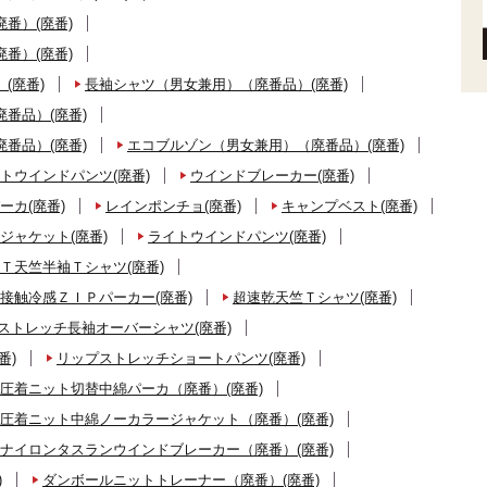
番）(廃番)
番）(廃番)
(廃番)
長袖シャツ（男女兼用）（廃番品）(廃番)
番品）(廃番)
番品）(廃番)
エコブルゾン（男女兼用）（廃番品）(廃番)
トウインドパンツ(廃番)
ウインドブレーカー(廃番)
ーカ(廃番)
レインポンチョ(廃番)
キャンプベスト(廃番)
ジャケット(廃番)
ライトウインドパンツ(廃番)
Ｔ天竺半袖Ｔシャツ(廃番)
接触冷感ＺＩＰパーカー(廃番)
超速乾天竺Ｔシャツ(廃番)
ストレッチ長袖オーバーシャツ(廃番)
番)
リップストレッチショートパンツ(廃番)
圧着ニット切替中綿パーカ（廃番）(廃番)
圧着ニット中綿ノーカラージャケット（廃番）(廃番)
ナイロンタスランウインドブレーカー（廃番）(廃番)
)
ダンボールニットトレーナー（廃番）(廃番)