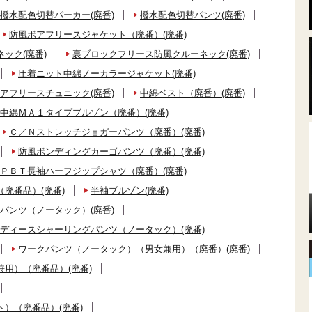
撥水配色切替パーカー(廃番)
撥水配色切替パンツ(廃番)
防風ボアフリースジャケット（廃番）(廃番)
ック(廃番)
裏ブロックフリース防風クルーネック(廃番)
圧着ニット中綿ノーカラージャケット(廃番)
アフリースチュニック(廃番)
中綿ベスト（廃番）(廃番)
中綿ＭＡ１タイプブルゾン（廃番）(廃番)
Ｃ／Ｎストレッチジョガーパンツ（廃番）(廃番)
防風ボンディングカーゴパンツ（廃番）(廃番)
ＰＢＴ長袖ハーフジップシャツ（廃番）(廃番)
廃番品）(廃番)
半袖ブルゾン(廃番)
パンツ（ノータック）(廃番)
ディースシャーリングパンツ（ノータック）(廃番)
ワークパンツ（ノータック）（男女兼用）（廃番）(廃番)
用）（廃番品）(廃番)
）（廃番品）(廃番)