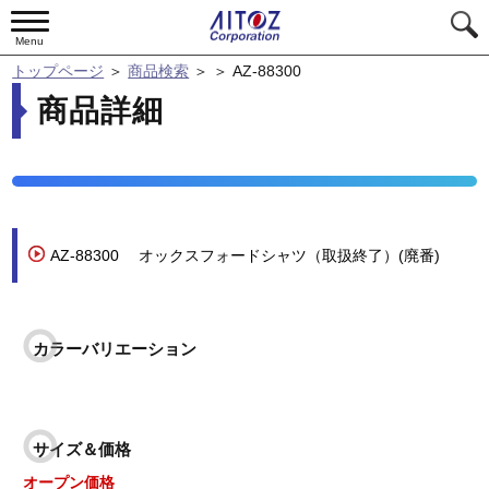
Menu
トップページ
＞
商品検索
＞
＞
AZ-88300
商品詳細
AZ-88300
オックスフォードシャツ（取扱終了）(廃番)
カラーバリエーション
サイズ＆価格
オープン価格