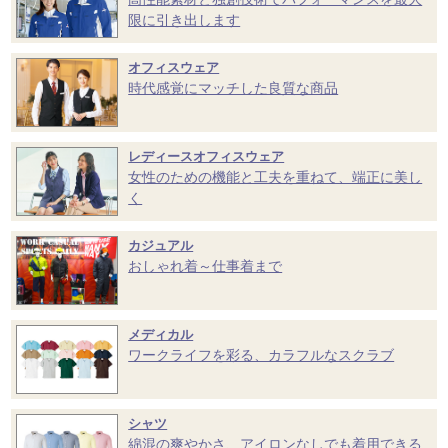
限に引き出します
オフィスウェア
時代感覚にマッチした良質な商品
レディースオフィスウェア
女性のための機能と工夫を重ねて、端正に美し
く
カジュアル
おしゃれ着～仕事着まで
メディカル
ワークライフを彩る、カラフルなスクラブ
シャツ
綿混の爽やかさ、アイロンなしでも着用できる