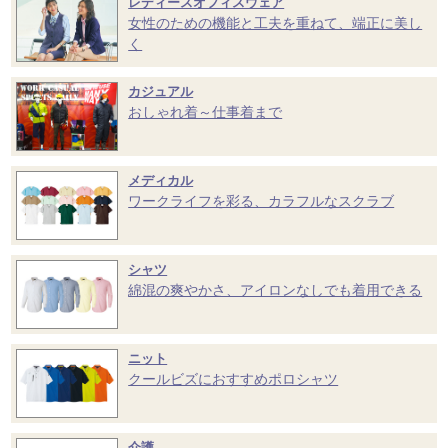
レディースオフィスウェア
女性のための機能と工夫を重ねて、端正に美し
く
カジュアル
おしゃれ着～仕事着まで
メディカル
ワークライフを彩る、カラフルなスクラブ
シャツ
綿混の爽やかさ、アイロンなしでも着用できる
ニット
クールビズにおすすめポロシャツ
介護