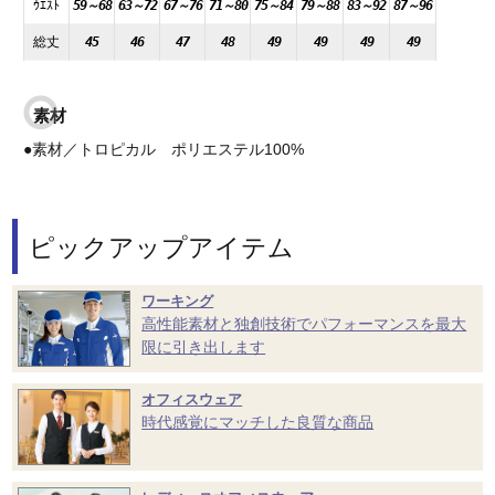
ｳｴｽﾄ
59～68
63～72
67～76
71～80
75～84
79～88
83～92
87～96
総丈
45
46
47
48
49
49
49
49
素材
●素材／トロピカル ポリエステル100%
ピックアップアイテム
ワーキング
高性能素材と独創技術でパフォーマンスを最大
限に引き出します
オフィスウェア
時代感覚にマッチした良質な商品