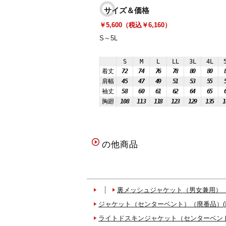
サイズ＆価格
￥5,600（税込￥6,160）
S～5L
S
M
L
LL
3L
4L
着丈
72
74
76
78
80
80
肩幅
45
47
49
51
53
55
袖丈
58
60
61
62
64
65
胸廻
108
113
118
123
129
135
1
の他商品
裏メッシュジャケット（男女兼用）（
ジャケット（センターベント）（廃番品）(
ライトドスキンジャケット（センターベント