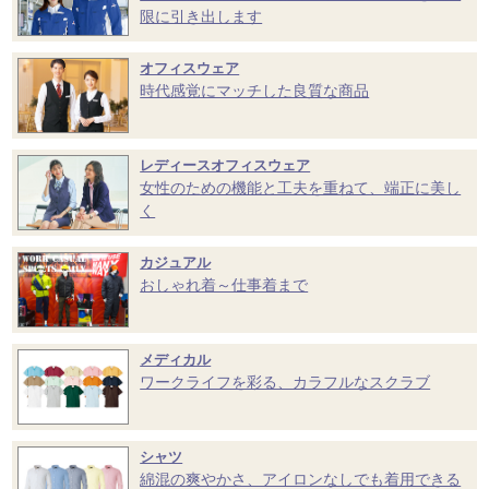
限に引き出します
オフィスウェア
時代感覚にマッチした良質な商品
レディースオフィスウェア
女性のための機能と工夫を重ねて、端正に美し
く
カジュアル
おしゃれ着～仕事着まで
メディカル
ワークライフを彩る、カラフルなスクラブ
シャツ
綿混の爽やかさ、アイロンなしでも着用できる