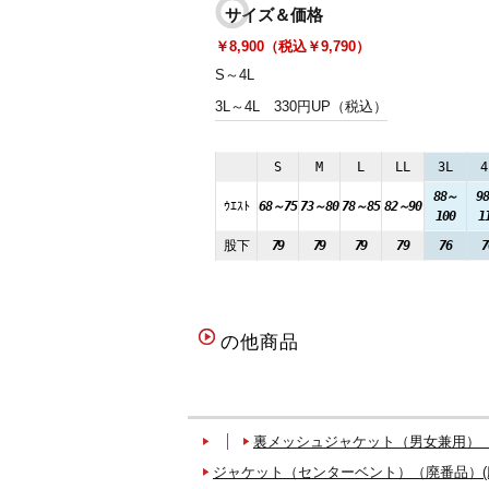
サイズ＆価格
￥8,900（税込￥9,790）
S～4L
3L～4L
330円UP（税込）
S
M
L
LL
3L
4
88～
9
ｳｴｽﾄ
68～75
73～80
78～85
82～90
100
1
股下
79
79
79
79
76
7
の他商品
裏メッシュジャケット（男女兼用）（
ジャケット（センターベント）（廃番品）(