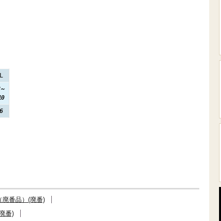
L
8～
10
6
廃番品）(廃番)
廃番)