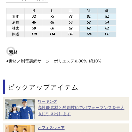
M
L
LL
3L
4L
着丈
72
75
78
81
81
肩幅
46
48
50
52
54
袖丈
58
60
62
62
62
胸廻
110
114
118
124
131
素材
●素材／制電裏綿サージ ポリエステル90%･綿10%
ピックアップアイテム
ワーキング
高性能素材と独創技術でパフォーマンスを最大
限に引き出します
オフィスウェア