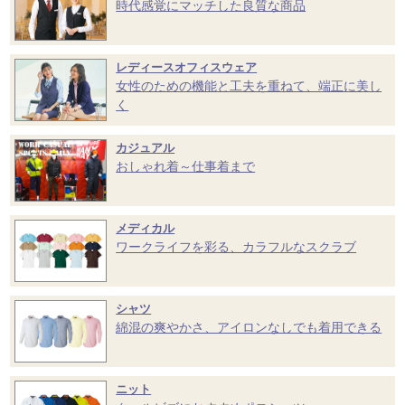
時代感覚にマッチした良質な商品
レディースオフィスウェア
女性のための機能と工夫を重ねて、端正に美し
く
カジュアル
おしゃれ着～仕事着まで
メディカル
ワークライフを彩る、カラフルなスクラブ
シャツ
綿混の爽やかさ、アイロンなしでも着用できる
ニット