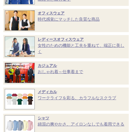
オフィスウェア
時代感覚にマッチした良質な商品
レディースオフィスウェア
女性のための機能と工夫を重ねて、端正に美し
く
カジュアル
おしゃれ着～仕事着まで
メディカル
ワークライフを彩る、カラフルなスクラブ
シャツ
綿混の爽やかさ、アイロンなしでも着用できる