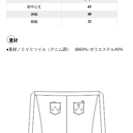
前中心丈
65
身幅
90
裾幅
72
素材
●素材／ＣＶＣツイル（デニム調） 綿60%･ポリエステル40%