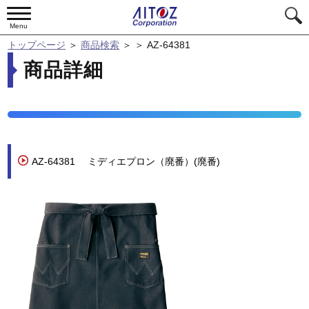
Menu
トップページ
＞
商品検索
＞
＞
AZ-64381
商品詳細
AZ-64381
ミディエプロン（廃番）(廃番)