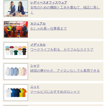
レディースオフィスウェア
女性のための機能と工夫を重ねて、端正に美し
く
カジュアル
おしゃれ着～仕事着まで
メディカル
ワークライフを彩る、カラフルなスクラブ
シャツ
綿混の爽やかさ、アイロンなしでも着用できる
ニット
クールビズにおすすめポロシャツ