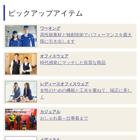
ピックアップアイテム
ワーキング
高性能素材と独創技術でパフォーマンスを最大
限に引き出します
オフィスウェア
時代感覚にマッチした良質な商品
レディースオフィスウェア
女性のための機能と工夫を重ねて、端正に美し
く
カジュアル
おしゃれ着～仕事着まで
メディカル