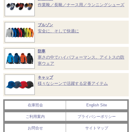
作業靴／長靴／ナース用／ランニングシューズ
ブルゾン
安全に、そして快適に
防寒
寒さの中でハイパフォーマンス。アイトスの防
寒ウェア
キャップ
様々なシーンで活躍する定番アイテム
在庫照会
English Site
ご利用案内
プライバシーポリシー
お問合せ
サイトマップ