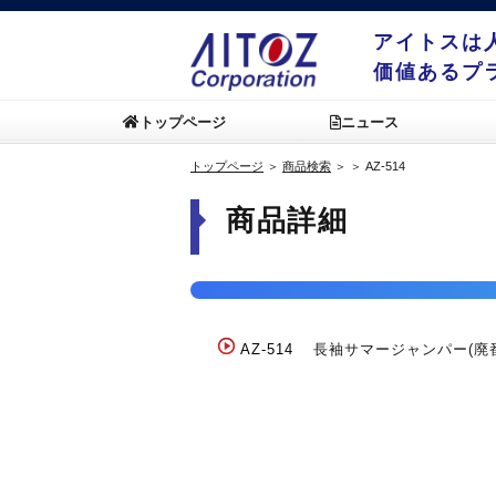
アイトスは
価値あるプ
トップページ
ニュース
トップページ
＞
商品検索
＞
＞
AZ-514
商品詳細
AZ-514
長袖サマージャンパー(廃