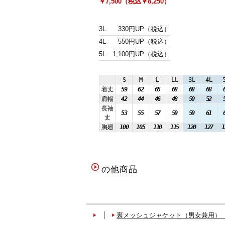
￥7,500（税込￥8,250）
3L
330円UP（税込）
4L
550円UP（税込）
5L
1,100円UP（税込）
S
M
L
LL
3L
4L
着丈
59
62
65
68
68
68
肩幅
42
44
46
48
50
52
長袖
53
55
57
59
59
61
丈
胸廻
100
105
110
115
120
127
1
の他商品
裏メッシュジャケット（男女兼用）（