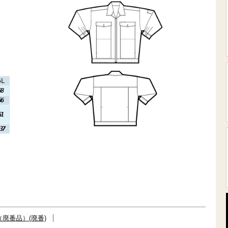
5L
68
56
61
37
廃番品）(廃番)