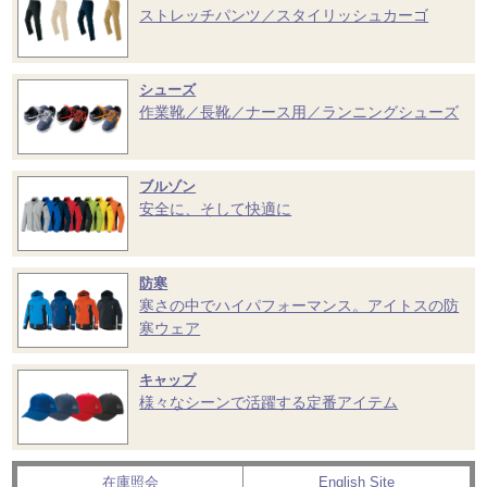
ストレッチパンツ／スタイリッシュカーゴ
シューズ
作業靴／長靴／ナース用／ランニングシューズ
ブルゾン
安全に、そして快適に
防寒
寒さの中でハイパフォーマンス。アイトスの防
寒ウェア
キャップ
様々なシーンで活躍する定番アイテム
在庫照会
English Site