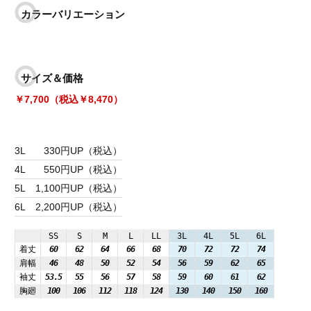
カラーバリエーション
サイズ＆価格
￥7,700（税込￥8,470）
3L
330円UP（税込）
4L
550円UP（税込）
5L
1,100円UP（税込）
6L
2,200円UP（税込）
SS
S
M
L
LL
3L
4L
5L
6L
着丈
60
62
64
66
68
70
72
72
74
肩幅
46
48
50
52
54
56
59
62
65
袖丈
53.5
55
56
57
58
59
60
61
62
胸廻
100
106
112
118
124
130
140
150
160