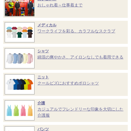
おしゃれ着～仕事着まで
メディカル
ワークライフを彩る、カラフルなスクラブ
シャツ
綿混の爽やかさ、アイロンなしでも着用できる
ニット
クールビズにおすすめポロシャツ
介護
カジュアルでフレンドリーな印象を大切にした
介護服
パンツ