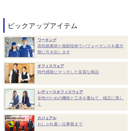
ピックアップアイテム
ワーキング
高性能素材と独創技術でパフォーマンスを最大
限に引き出します
オフィスウェア
時代感覚にマッチした良質な商品
レディースオフィスウェア
女性のための機能と工夫を重ねて、端正に美し
く
カジュアル
おしゃれ着～仕事着まで