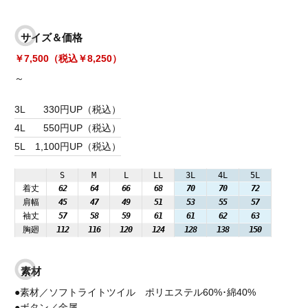
サイズ＆価格
￥7,500（税込￥8,250）
～
3L
330円UP（税込）
4L
550円UP（税込）
5L
1,100円UP（税込）
S
M
L
LL
3L
4L
5L
着丈
62
64
66
68
70
70
72
肩幅
45
47
49
51
53
55
57
袖丈
57
58
59
61
61
62
63
胸廻
112
116
120
124
128
138
150
素材
●素材／ソフトライトツイル ポリエステル60%･綿40%
●ボタン／金属