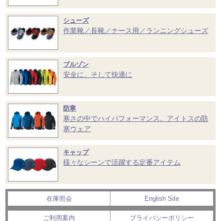
シューズ
作業靴／長靴／ナース用／ランニングシューズ
ブルゾン
安全に、そして快適に
防寒
寒さの中でハイパフォーマンス。アイトスの防
寒ウェア
キャップ
様々なシーンで活躍する定番アイテム
在庫照会
English Site
ご利用案内
プライバシーポリシー