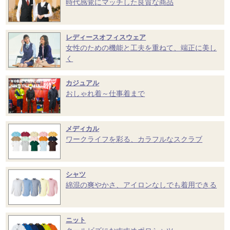
時代感覚にマッチした良質な商品
レディースオフィスウェア
女性のための機能と工夫を重ねて、端正に美し
く
カジュアル
おしゃれ着～仕事着まで
メディカル
ワークライフを彩る、カラフルなスクラブ
シャツ
綿混の爽やかさ、アイロンなしでも着用できる
ニット