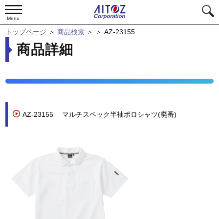
Menu
トップページ
＞
商品検索
＞
＞
AZ-23155
商品詳細
AZ-23155
マルチスペック半袖ポロシャツ(廃番)