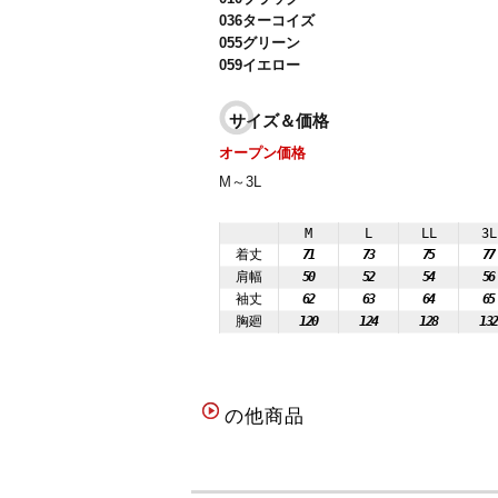
036ターコイズ
055グリーン
059イエロー
サイズ＆価格
オープン価格
M～3L
M
L
LL
3L
着丈
71
73
75
77
肩幅
50
52
54
56
袖丈
62
63
64
65
胸廻
120
124
128
13
の他商品