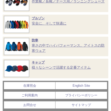
作業靴／長靴／ナース用／ランニングシューズ
ブルゾン
安全に、そして快適に
防寒
寒さの中でハイパフォーマンス。アイトスの防
寒ウェア
キャップ
様々なシーンで活躍する定番アイテム
在庫照会
English Site
ご利用案内
プライバシーポリシー
お問合せ
サイトマップ