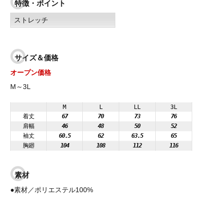
特徴・ポイント
ストレッチ
サイズ＆価格
オープン価格
M～3L
M
L
LL
3L
着丈
67
70
73
76
肩幅
46
48
50
52
袖丈
60.5
62
63.5
65
胸廻
104
108
112
116
素材
●素材／ポリエステル100%