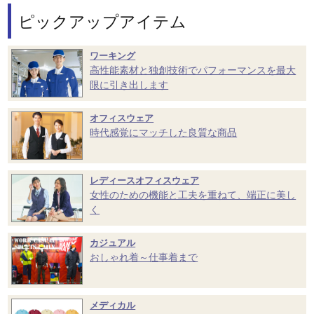
ピックアップアイテム
ワーキング
高性能素材と独創技術でパフォーマンスを最大
限に引き出します
オフィスウェア
時代感覚にマッチした良質な商品
レディースオフィスウェア
女性のための機能と工夫を重ねて、端正に美し
く
カジュアル
おしゃれ着～仕事着まで
メディカル