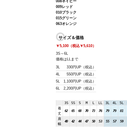
008ネイビー
009レッド
010ブラック
015グリーン
063オレンジ
サイズ＆価格
￥5,100（税込￥5,610）
3S～6L
価格はLLまで
3L
330円UP（税込）
4L
550円UP（税込）
5L
1,100円UP（税込）
6L
2,200円UP（税込）
3S
SS
S
M
L
LL
3L
4L
5L
着
62
65
68
70
73
76
79
79
81
丈
肩
40
42
44
47
50
53
55
57
59
幅