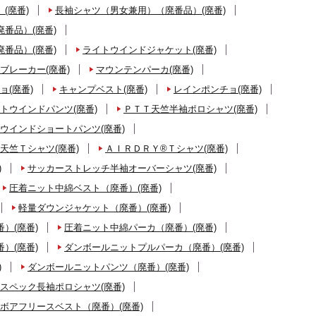
(廃番)
長袖シャツ（男女兼用）（廃番品）(廃番)
番品）(廃番)
番品）(廃番)
ライトウインドジャケット(廃番)
ブレーカー(廃番)
マウンテンパーカ(廃番)
ョ(廃番)
キャンプベスト(廃番)
レインポンチョ(廃番)
トウインドパンツ(廃番)
ＰＴＴ天竺半袖ポロシャツ(廃番)
ウインドショートパンツ(廃番)
天竺Ｔシャツ(廃番)
ＡＩＲＤＲＹ®Ｔシャツ(廃番)
)
サッカーストレッチ半袖オーバーシャツ(廃番)
圧着ニット中綿ベスト（廃番）(廃番)
軽量ダウンジャケット（廃番）(廃番)
）(廃番)
圧着ニット中綿パーカ（廃番）(廃番)
）(廃番)
ダンボールニットプルパーカ（廃番）(廃番)
)
ダンボールニットパンツ（廃番）(廃番)
スペック長袖ポロシャツ(廃番)
ボアフリースベスト（廃番）(廃番)