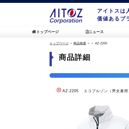
アイトスは
価値あるプ
トップページ
ニュース
トップページ
＞
商品検索
＞
＞
AZ-2205
商品詳細
AZ-2205
エコブルゾン（男女兼用