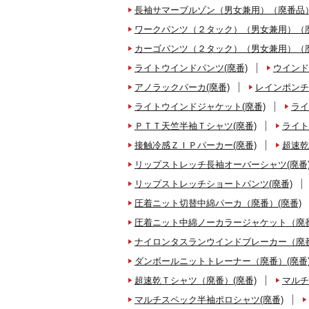
長袖サマーブルゾン（男女兼用）（廃番品）
ワークパンツ（２タック）（男女兼用）（廃
カーゴパンツ（２タック）（男女兼用）（廃
ライトウインドパンツ(廃番)
ウインド
アノラックパーカ(廃番)
レインポンチ
ライトウインドジャケット(廃番)
ライ
ＰＴＴ天竺半袖Ｔシャツ(廃番)
ライト
接触冷感ＺＩＰパーカー(廃番)
超速乾
リップストレッチ長袖オーバーシャツ(廃番
リップストレッチショートパンツ(廃番)
圧着ニット切替中綿パーカ（廃番）(廃番)
圧着ニット中綿ノーカラージャケット（廃番
ナイロンタスランウインドブレーカー（廃番
ダンボールニットトレーナー（廃番）(廃番
超速乾Ｔシャツ（廃番）(廃番)
マルチ
マルチスペック半袖ポロシャツ(廃番)