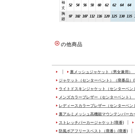
袖
52
54
56
58
60
62
62
64
64
丈
胸
97
102
107
112
116
120
125
130
135
廻
の他商品
裏メッシュジャケット（男女兼用）（
ジャケット（センターベント）（廃番品）(
ライトドスキンジャケット（センターベント
メンズカラーブレザー（センターベント）（
レディースカラーブレザー（センターベント
裏アルミメッシュ高機能マウンテンパーカー
ストレッチパーカージャケット(廃番)
防風ボアフリースベスト（廃番）(廃番)