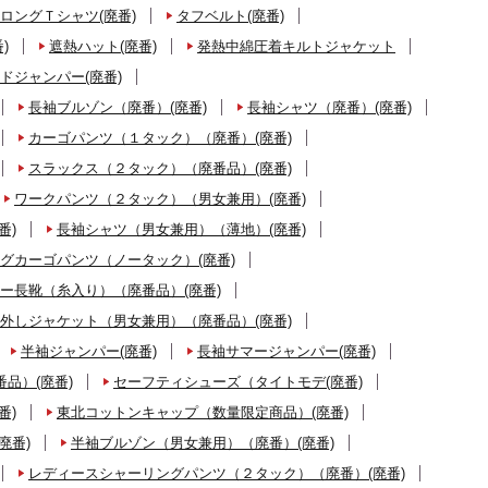
ロングＴシャツ(廃番)
タフベルト(廃番)
)
遮熱ハット(廃番)
発熱中綿圧着キルトジャケット
ドジャンパー(廃番)
長袖ブルゾン（廃番）(廃番)
長袖シャツ（廃番）(廃番)
カーゴパンツ（１タック）（廃番）(廃番)
スラックス（２タック）（廃番品）(廃番)
ワークパンツ（２タック）（男女兼用）(廃番)
番)
長袖シャツ（男女兼用）（薄地）(廃番)
グカーゴパンツ（ノータック）(廃番)
ー長靴（糸入り）（廃番品）(廃番)
外しジャケット（男女兼用）（廃番品）(廃番)
半袖ジャンパー(廃番)
長袖サマージャンパー(廃番)
品）(廃番)
セーフティシューズ（タイトモデ(廃番)
番)
東北コットンキャップ（数量限定商品）(廃番)
廃番)
半袖ブルゾン（男女兼用）（廃番）(廃番)
レディースシャーリングパンツ（２タック）（廃番）(廃番)