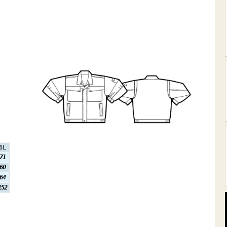
6L
71
60
64
152