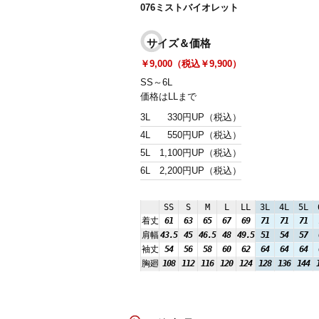
076ミストバイオレット
サイズ＆価格
￥9,000（税込￥9,900）
SS～6L
価格はLLまで
3L
330円UP（税込）
4L
550円UP（税込）
5L
1,100円UP（税込）
6L
2,200円UP（税込）
SS
S
M
L
LL
3L
4L
5L
着丈
61
63
65
67
69
71
71
71
肩幅
43.5
45
46.5
48
49.5
51
54
57
袖丈
54
56
58
60
62
64
64
64
胸廻
108
112
116
120
124
128
136
144