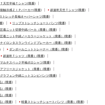
Ｔ天竺半袖Ｔシャツ(廃番)
接触冷感ＺＩＰパーカー(廃番)
超速乾天竺Ｔシャツ(廃番)
ストレッチ長袖オーバーシャツ(廃番)
番)
リップストレッチショートパンツ(廃番)
圧着ニット切替中綿パーカ（廃番）(廃番)
圧着ニット中綿ノーカラージャケット（廃番）(廃番)
ナイロンタスランウインドブレーカー（廃番）(廃番)
)
ダンボールニットトレーナー（廃番）(廃番)
超速乾Ｔシャツ（廃番）(廃番)
マルチスペック半袖ポロシャツ(廃番)
アフリースジャケット（廃番）(廃番)
グラフェン中綿ニットコンビパンツ(廃番)
）(廃番)
）(廃番)
）(廃番)
）(廃番)
軽量ストレッチショートパンツ（廃番）(廃番)