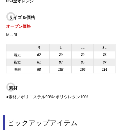
063杢オレンジ
サイズ＆価格
オープン価格
M～3L
M
L
LL
3L
着丈
67
70
73
76
裄丈
81
83
85
87
胸廻
98
102
106
114
素材
●素材／ポリエステル90%･ポリウレタン10%
ピックアップアイテム