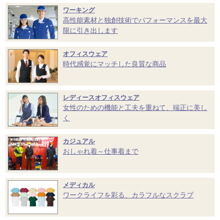
ワーキング
高性能素材と独創技術でパフォーマンスを最大
限に引き出します
オフィスウェア
時代感覚にマッチした良質な商品
レディースオフィスウェア
女性のための機能と工夫を重ねて、端正に美し
く
カジュアル
おしゃれ着～仕事着まで
メディカル
ワークライフを彩る、カラフルなスクラブ