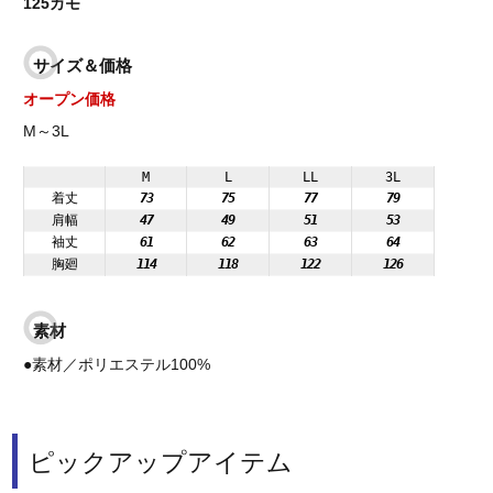
125カモ
サイズ＆価格
オープン価格
M～3L
M
L
LL
3L
着丈
73
75
77
79
肩幅
47
49
51
53
袖丈
61
62
63
64
胸廻
114
118
122
126
素材
●素材／ポリエステル100%
ピックアップアイテム