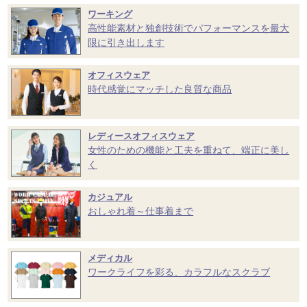
ワーキング
高性能素材と独創技術でパフォーマンスを最大
限に引き出します
オフィスウェア
時代感覚にマッチした良質な商品
レディースオフィスウェア
女性のための機能と工夫を重ねて、端正に美し
く
カジュアル
おしゃれ着～仕事着まで
メディカル
ワークライフを彩る、カラフルなスクラブ