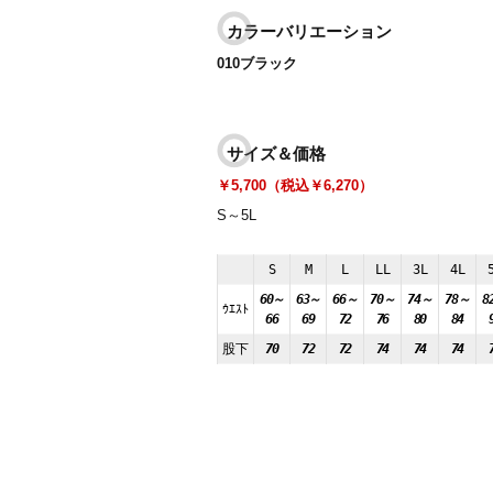
カラーバリエーション
010ブラック
サイズ＆価格
￥5,700（税込￥6,270）
S～5L
S
M
L
LL
3L
4L
60～
63～
66～
70～
74～
78～
8
ｳｴｽﾄ
66
69
72
76
80
84
股下
70
72
72
74
74
74