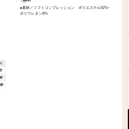
●素材／ソフトコンプレッション ポリエステル92%･
ポリウレタン8%
5L
72
64
10