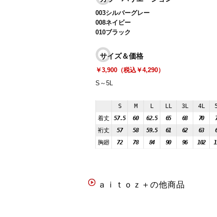
003シルバーグレー
008ネイビー
010ブラック
サイズ＆価格
￥3,900（税込￥4,290）
S～5L
S
M
L
LL
3L
4L
着丈
57.5
60
62.5
65
68
70
裄丈
57
58
59.5
61
62
63
胸廻
72
78
84
90
96
102
1
ａｉｔｏｚ＋の他商品