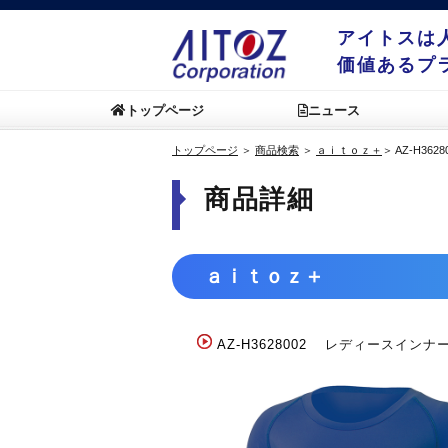
アイトスは
価値あるプ
トップページ
ニュース
トップページ
＞
商品検索
＞
ａｉｔｏｚ＋
＞
AZ-H3628
商品詳細
ａｉｔｏｚ＋
AZ-H3628002
レディースインナ