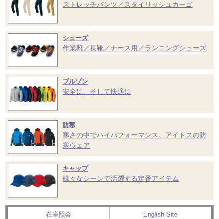
ストレッチパンツ／スタイリッシュカーゴ
シューズ
作業靴／長靴／ナース用／ランニングシューズ
ブルゾン
安全に、そして快適に
防寒
寒さの中でハイパフォーマンス。アイトスの防
寒ウェア
キャップ
様々なシーンで活躍する定番アイテム
在庫照会
English Site