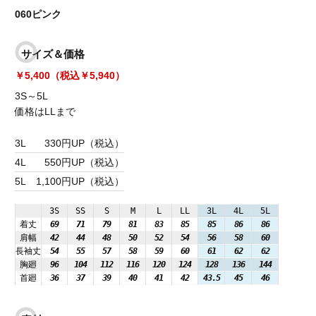
060ピンク
サイズ＆価格
￥5,400（税込￥5,940）
3S～5L
価格はLLまで
3L
330円UP（税込）
4L
550円UP（税込）
5L
1,100円UP（税込）
3S
SS
S
M
L
LL
3L
4L
5L
着丈
69
71
79
81
83
85
85
86
86
肩幅
42
44
48
50
52
54
56
58
60
長袖丈
54
55
57
58
59
60
61
62
62
胸廻
96
104
112
116
120
124
128
136
144
首廻
36
37
39
40
41
42
43.5
45
46