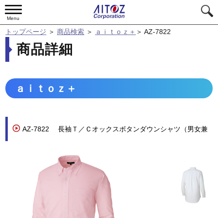
Menu
トップページ
＞
商品検索
＞
ａｉｔｏｚ＋
＞
AZ-7822
商品詳細
ａｉｔｏｚ＋
AZ-7822
長袖Ｔ／Ｃオックスボタンダウンシャツ（男女兼
用）