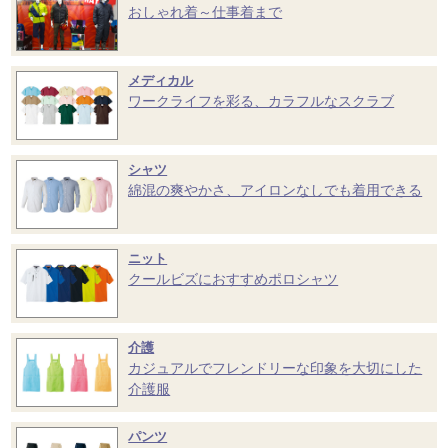
おしゃれ着～仕事着まで
メディカル
ワークライフを彩る、カラフルなスクラブ
シャツ
綿混の爽やかさ、アイロンなしでも着用できる
ニット
クールビズにおすすめポロシャツ
介護
カジュアルでフレンドリーな印象を大切にした
介護服
パンツ