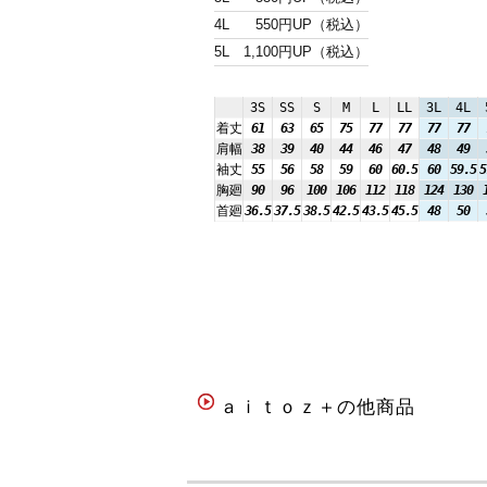
4L
550円UP（税込）
5L
1,100円UP（税込）
3S
SS
S
M
L
LL
3L
4L
着丈
61
63
65
75
77
77
77
77
肩幅
38
39
40
44
46
47
48
49
袖丈
55
56
58
59
60
60.5
60
59.5
5
胸廻
90
96
100
106
112
118
124
130
首廻
36.5
37.5
38.5
42.5
43.5
45.5
48
50
ａｉｔｏｚ＋の他商品