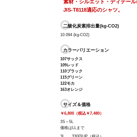
素材・シルエット・ディテール
JIS-T8118適応のシャツ。
二酸化炭素排出量(kg-CO2)
10.094 (kg-CO2)
カラーバリエーション
107サックス
109レッド
110ブラック
115グリーン
122モカ
163オレンジ
サイズ＆価格
￥6,800（税込￥7,480）
3S～5L
価格はLLまで
3L
330円UP（税込）