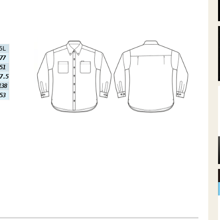
5L
77
51
7.5
138
53