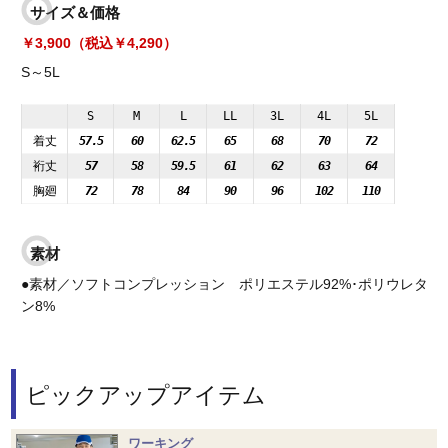
サイズ＆価格
￥3,900（税込￥4,290）
S～5L
S
M
L
LL
3L
4L
5L
着丈
57.5
60
62.5
65
68
70
72
裄丈
57
58
59.5
61
62
63
64
胸廻
72
78
84
90
96
102
110
素材
●素材／ソフトコンプレッション ポリエステル92%･ポリウレタ
ン8%
ピックアップアイテム
ワーキング