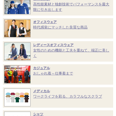
高性能素材と独創技術でパフォーマンスを最大
限に引き出します
オフィスウェア
時代感覚にマッチした良質な商品
レディースオフィスウェア
女性のための機能と工夫を重ねて、端正に美し
く
カジュアル
おしゃれ着～仕事着まで
メディカル
ワークライフを彩る、カラフルなスクラブ
シャツ