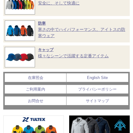
安全に、そして快適に
防寒
寒さの中でハイパフォーマンス。アイトスの防
寒ウェア
キャップ
様々なシーンで活躍する定番アイテム
在庫照会
English Site
ご利用案内
プライバシーポリシー
お問合せ
サイトマップ