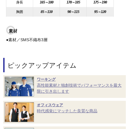
身長
165～180
170～185
175～190
胸囲
85～110
90～115
95～120
素材
●素材／SMS不織布3層
ピックアップアイテム
ワーキング
高性能素材と独創技術でパフォーマンスを最大
限に引き出します
オフィスウェア
時代感覚にマッチした良質な商品