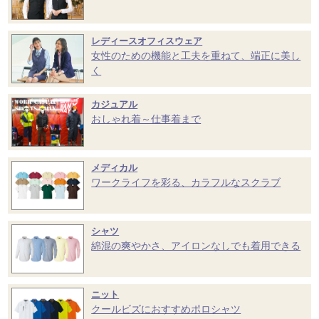
レディースオフィスウェア
女性のための機能と工夫を重ねて、端正に美し
く
カジュアル
おしゃれ着～仕事着まで
メディカル
ワークライフを彩る、カラフルなスクラブ
シャツ
綿混の爽やかさ、アイロンなしでも着用できる
ニット
クールビズにおすすめポロシャツ