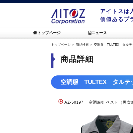
アイトスは
価値あるプ
トップページ
ニュース
トップページ
＞
商品検索
＞
空調服 TULTEX タル
商品詳細
空調服 TULTEX タルテ
AZ-50197
空調服® ベスト（男女