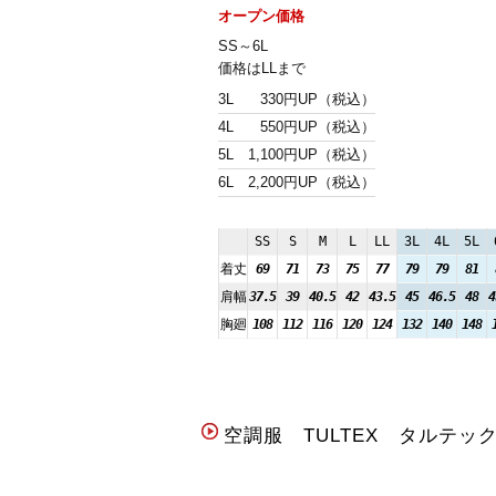
オープン価格
SS～6L
価格はLLまで
3L
330円UP（税込）
4L
550円UP（税込）
5L
1,100円UP（税込）
6L
2,200円UP（税込）
SS
S
M
L
LL
3L
4L
5L
着丈
69
71
73
75
77
79
79
81
肩幅
37.5
39
40.5
42
43.5
45
46.5
48
4
胸廻
108
112
116
120
124
132
140
148
空調服 TULTEX タルテッ