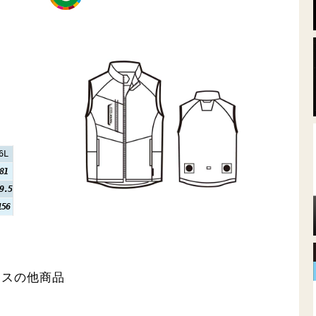
6L
81
9.5
156
クスの他商品