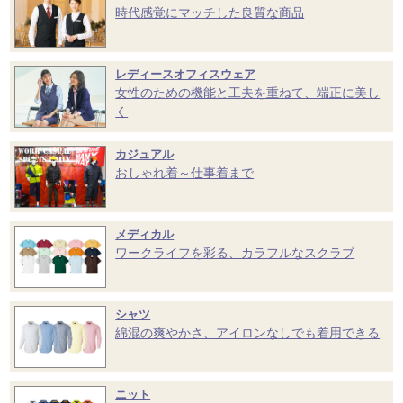
時代感覚にマッチした良質な商品
レディースオフィスウェア
女性のための機能と工夫を重ねて、端正に美し
く
カジュアル
おしゃれ着～仕事着まで
メディカル
ワークライフを彩る、カラフルなスクラブ
シャツ
綿混の爽やかさ、アイロンなしでも着用できる
ニット