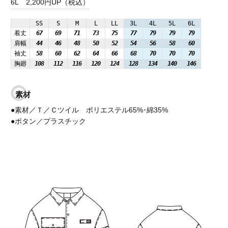
6L
2,200円UP（税込）
SS
S
M
L
LL
3L
4L
5L
6L
着丈
67
69
71
73
75
77
79
79
79
肩幅
44
46
48
50
52
54
56
58
60
袖丈
58
60
62
64
66
68
70
70
70
胸廻
108
112
116
120
124
128
134
140
146
素材
●素材／Ｔ／Ｃツイル ポリエステル65%･綿35%
●ボタン／プラスチック