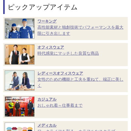
ピックアップアイテム
ワーキング
高性能素材と独創技術でパフォーマンスを最大
限に引き出します
オフィスウェア
時代感覚にマッチした良質な商品
レディースオフィスウェア
女性のための機能と工夫を重ねて、端正に美し
く
カジュアル
おしゃれ着～仕事着まで
メディカル