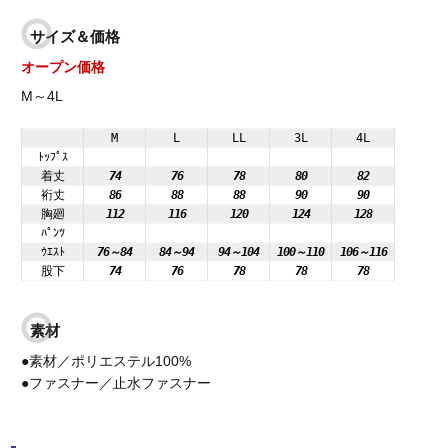
サイズ＆価格
オープン価格
M～4L
M
L
LL
3L
4L
ﾄｯﾌﾟｽ
着丈
74
76
78
80
82
裄丈
86
88
88
90
90
胸廻
112
116
120
124
128
ﾊﾟﾝﾂ
ｳｴｽﾄ
76～84
84～94
94～104
100～110
106～116
股下
74
76
78
78
78
素材
●素材／ポリエステル100%
●ファスナー／止水ファスナー