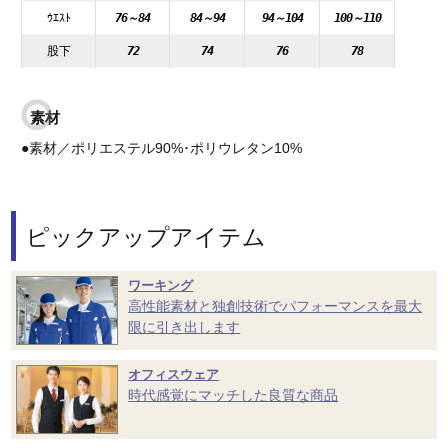
ｳｴｽﾄ
76～84
84～94
94～104
100～110
股下
72
74
76
78
素材
●素材／ポリエステル90%･ポリウレタン10%
ピックアップアイテム
ワーキング
高性能素材と独創技術でパフォーマンスを最大
限に引き出します
オフィスウェア
時代感覚にマッチした良質な商品