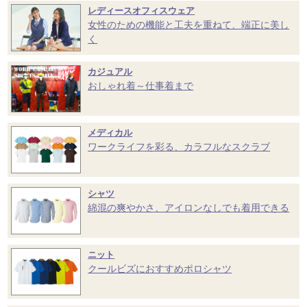
レディースオフィスウェア
女性のための機能と工夫を重ねて、端正に美し
く
カジュアル
おしゃれ着～仕事着まで
メディカル
ワークライフを彩る、カラフルなスクラブ
シャツ
綿混の爽やかさ、アイロンなしでも着用できる
ニット
クールビズにおすすめポロシャツ