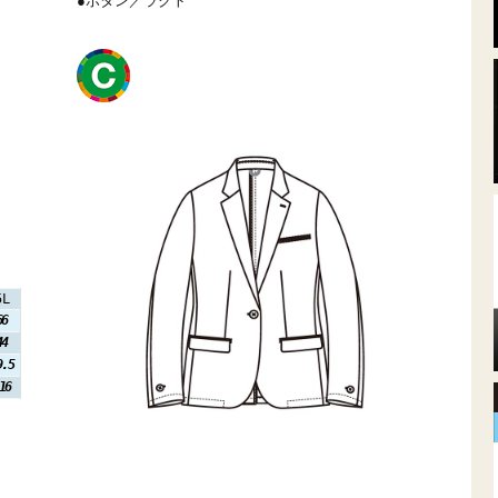
●ボタン／ラクト
5L
66
44
9.5
16