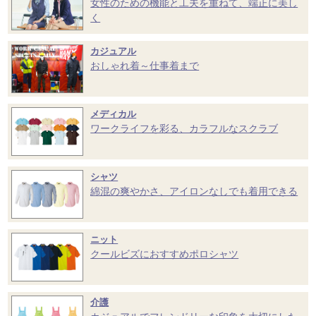
女性のための機能と工夫を重ねて、端正に美し
く
カジュアル
おしゃれ着～仕事着まで
メディカル
ワークライフを彩る、カラフルなスクラブ
シャツ
綿混の爽やかさ、アイロンなしでも着用できる
ニット
クールビズにおすすめポロシャツ
介護