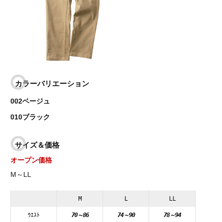
カラーバリエーション
002ベージュ
010ブラック
サイズ＆価格
オープン価格
M～LL
M
L
LL
ｳｴｽﾄ
70～86
74～90
78～94