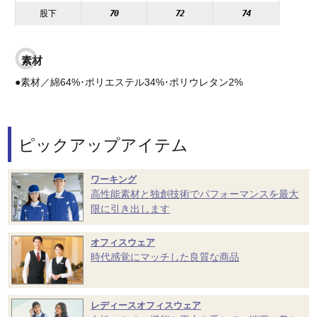
股下
70
72
74
素材
●素材／綿64%･ポリエステル34%･ポリウレタン2%
ピックアップアイテム
ワーキング
高性能素材と独創技術でパフォーマンスを最大
限に引き出します
オフィスウェア
時代感覚にマッチした良質な商品
レディースオフィスウェア