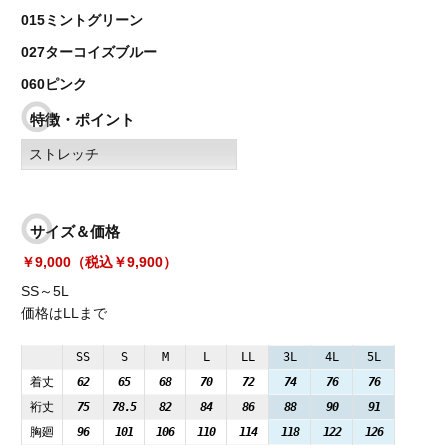
015ミントグリーン
027ターコイズブルー
060ピンク
特徴・ポイント
ストレッチ
サイズ＆価格
￥9,000（税込￥9,900）
SS～5L
価格はLLまで
SS
S
M
L
LL
3L
4L
5L
着丈
62
65
68
70
72
74
76
76
裄丈
75
78.5
82
84
86
88
90
91
胸廻
96
101
106
110
114
118
122
126