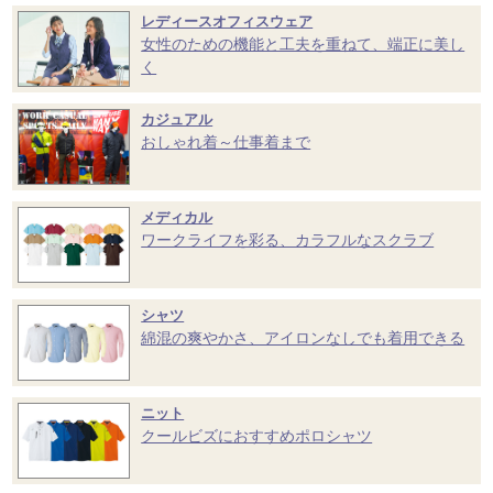
レディースオフィスウェア
女性のための機能と工夫を重ねて、端正に美し
く
カジュアル
おしゃれ着～仕事着まで
メディカル
ワークライフを彩る、カラフルなスクラブ
シャツ
綿混の爽やかさ、アイロンなしでも着用できる
ニット
クールビズにおすすめポロシャツ