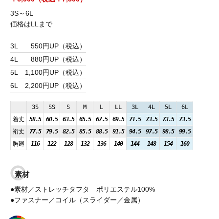
3S～6L
価格はLLまで
3L
550円UP（税込）
4L
880円UP（税込）
5L
1,100円UP（税込）
6L
2,200円UP（税込）
3S
SS
S
M
L
LL
3L
4L
5L
6L
着丈
58.5
60.5
63.5
65.5
67.5
69.5
71.5
73.5
73.5
73.5
裄丈
77.5
79.5
82.5
85.5
88.5
91.5
94.5
97.5
98.5
99.5
胸廻
116
122
128
132
136
140
144
148
154
160
素材
●素材／ストレッチタフタ ポリエステル100%
●ファスナー／コイル（スライダー／金属）