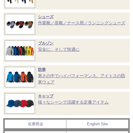
シューズ
作業靴／長靴／ナース用／ランニングシューズ
ブルゾン
安全に、そして快適に
防寒
寒さの中でハイパフォーマンス。アイトスの防
寒ウェア
キャップ
様々なシーンで活躍する定番アイテム
在庫照会
English Site