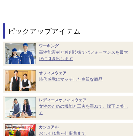
ピックアップアイテム
ワーキング
高性能素材と独創技術でパフォーマンスを最大
限に引き出します
オフィスウェア
時代感覚にマッチした良質な商品
レディースオフィスウェア
女性のための機能と工夫を重ねて、端正に美し
く
カジュアル
おしゃれ着～仕事着まで