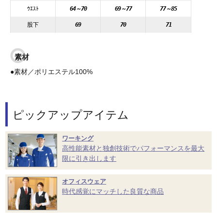
ｳｴｽﾄ
64～70
69～77
77～85
股下
69
70
71
素材
●素材／ポリエステル100%
ピックアップアイテム
ワーキング
高性能素材と独創技術でパフォーマンスを最大
限に引き出します
オフィスウェア
時代感覚にマッチした良質な商品