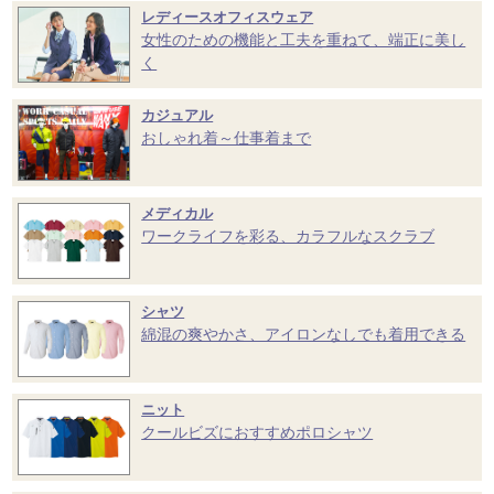
レディースオフィスウェア
女性のための機能と工夫を重ねて、端正に美し
く
カジュアル
おしゃれ着～仕事着まで
メディカル
ワークライフを彩る、カラフルなスクラブ
シャツ
綿混の爽やかさ、アイロンなしでも着用できる
ニット
クールビズにおすすめポロシャツ