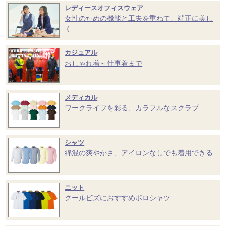
レディースオフィスウェア
女性のための機能と工夫を重ねて、端正に美し
く
カジュアル
おしゃれ着～仕事着まで
メディカル
ワークライフを彩る、カラフルなスクラブ
シャツ
綿混の爽やかさ、アイロンなしでも着用できる
ニット
クールビズにおすすめポロシャツ