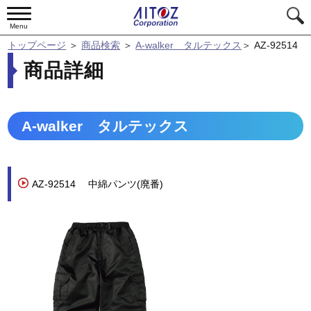
Menu
トップページ
＞
商品検索
＞
A-walker タルテックス
＞
AZ-92514
商品詳細
A-walker タルテックス
AZ-92514
中綿パンツ(廃番)