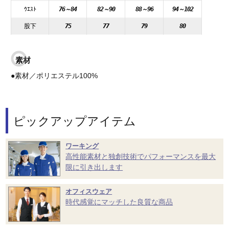
ｳｴｽﾄ
76～84
82～90
88～96
94～102
股下
75
77
79
80
素材
●素材／ポリエステル100%
ピックアップアイテム
ワーキング
高性能素材と独創技術でパフォーマンスを最大
限に引き出します
オフィスウェア
時代感覚にマッチした良質な商品