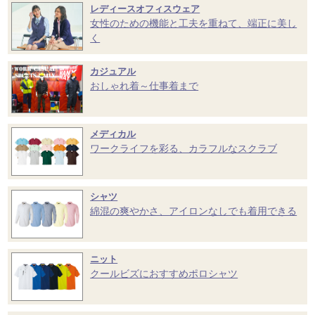
レディースオフィスウェア
女性のための機能と工夫を重ねて、端正に美し
く
カジュアル
おしゃれ着～仕事着まで
メディカル
ワークライフを彩る、カラフルなスクラブ
シャツ
綿混の爽やかさ、アイロンなしでも着用できる
ニット
クールビズにおすすめポロシャツ