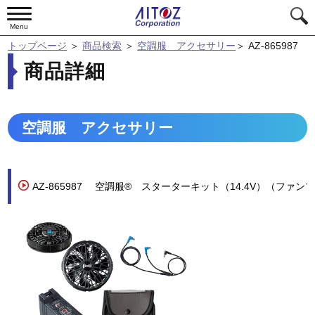
Menu
トップページ
＞
商品検索
＞
空調服 アクセサリー
＞
AZ-865987
商品詳細
空調服 アクセサリー
AZ-865987
空調服® スターターキット（14.4V）（ファン
ラック）（丸形）（ＳＫ２３０２１Ｋ９０）