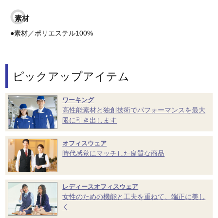
素材
●素材／ポリエステル100%
ピックアップアイテム
ワーキング
高性能素材と独創技術でパフォーマンスを最大
限に引き出します
オフィスウェア
時代感覚にマッチした良質な商品
レディースオフィスウェア
女性のための機能と工夫を重ねて、端正に美し
く