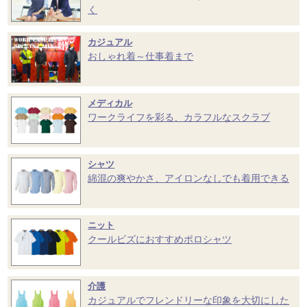
く
カジュアル
おしゃれ着～仕事着まで
メディカル
ワークライフを彩る、カラフルなスクラブ
シャツ
綿混の爽やかさ、アイロンなしでも着用できる
ニット
クールビズにおすすめポロシャツ
介護
カジュアルでフレンドリーな印象を大切にした