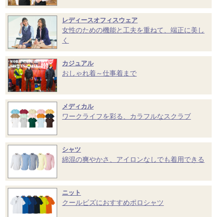
レディースオフィスウェア
女性のための機能と工夫を重ねて、端正に美し
く
カジュアル
おしゃれ着～仕事着まで
メディカル
ワークライフを彩る、カラフルなスクラブ
シャツ
綿混の爽やかさ、アイロンなしでも着用できる
ニット
クールビズにおすすめポロシャツ