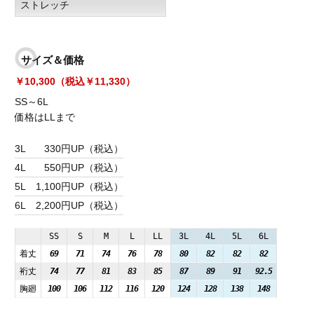
ストレッチ
サイズ＆価格
￥10,300（税込￥11,330）
SS～6L
価格はLLまで
3L
330円UP（税込）
4L
550円UP（税込）
5L
1,100円UP（税込）
6L
2,200円UP（税込）
SS
S
M
L
LL
3L
4L
5L
6L
着丈
69
71
74
76
78
80
82
82
82
裄丈
74
77
81
83
85
87
89
91
92.5
胸廻
100
106
112
116
120
124
128
138
148